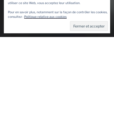
utiliser ce site Web, vous acceptez leur utilisation.
Pour en savoir plus, notamment sur la façon de contrôler les cookies,
consultez :
Politique relative aux cookies
EX ILS
Menu
PUBLIÉ
19 AOÛT 2020
PAR
MORGANE
LE
EX ILS
Compagnie :
Ciconia Envida
Mise en scène et écriture : Jeanne Poitevin
Partenaires / Acteurs sur le plateau : Laura
Giallombardo, Julien Botzanowski, Jeanne Poitevin
Costume et scénographie : Théodore Carasso
Musique : Morgane Neplaz