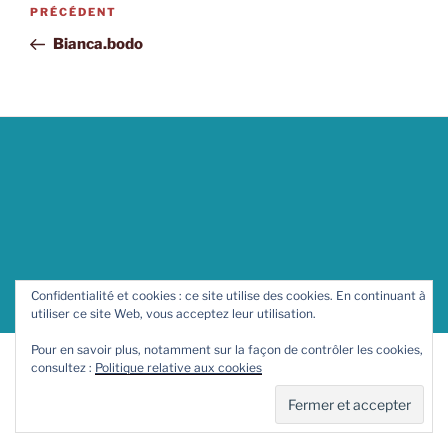
Navigation
Article
PRÉCÉDENT
de
précédent
Bianca.bodo
l’article
Confidentialité et cookies : ce site utilise des cookies. En continuant à
Site créé par
Couleur Nuit
utiliser ce site Web, vous acceptez leur utilisation.
Pour en savoir plus, notamment sur la façon de contrôler les cookies,
consultez :
Politique relative aux cookies