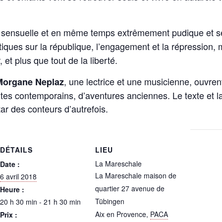
, sensuelle et en même temps extrêmement pudique et s
tiques sur
la
république, l’engagement et
la
répression, m
r, et plus que tout de
la
liberté.
, une lectrice et une musicienne, ouvr
Morgane Neplaz
ntes contemporains, d’aventures anciennes.
Le
texte et
l
ar des conteurs d’autrefois.
DÉTAILS
LIEU
La Mareschale
Date :
La Mareschale maison de
6 avril 2018
quartier 27 avenue de
Heure :
Tübingen
20 h 30 min - 21 h 30 min
Aix en Provence
,
PACA
Prix :