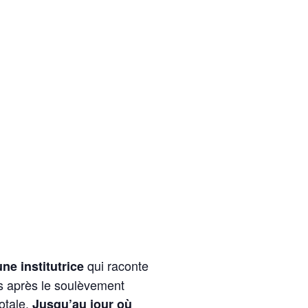
qui raconte
ne institutrice
es après
le
soulèvement
otale.
Jusqu’au jour où