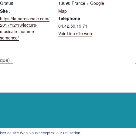
Gratuit
13090
France
+ Google
Site :
Map
Téléphone
https://lamareschale.com/
2017/12/13/lecture-
04.42.59.19.71
musicale-lhomme-
Voir Lieu site web
semence/
ique)
liser ce site Web, vous acceptez leur utilisation.